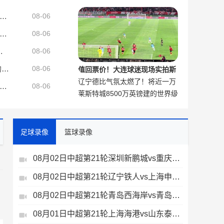
说：我很喜欢，这是阿森纳的精
基拉：卢卡库拒绝美职联和沙特俱乐部报价，他想留在欧洲踢球
08-06
神
报：多特小将阿尔伯特成长速度惊人，新赛季被正式纳入一线队
08-06
罗，此前3000万欧报价遭拒
08-06
曼晚：曼联下一笔转会不再明朗 每一个潜在的操作都暗藏隐患
08-06
值回票价！大连球迷现场实拍斯
辽宁德比气氛太燃了！将近一万
坦丘天外飞仙
比锡新门将：我回来这里可不是为了坐板凳，我要出场机会
08-06
莱斯特城8500万英镑建的世界级
大连球迷现场助威
训练基地，只能用来备战英甲了
足球录像
篮球录像
08月02日中超第21轮深圳新鹏城vs重庆铜梁龙全场录像
08月02日中超第21轮辽宁铁人vs上海申花全场录像
、
08月02日中超第21轮青岛西海岸vs青岛海牛全场录像
08月01日中超第21轮上海海港vs山东泰山全场录像