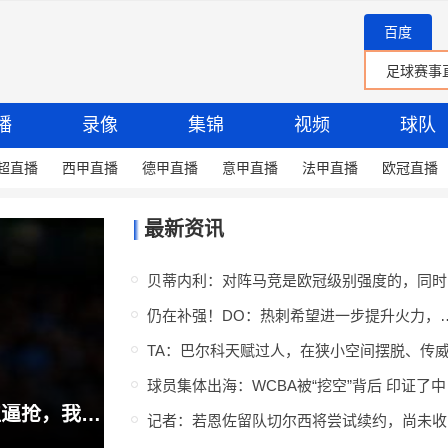
百度
播
录像
集锦
视频
球队
超直播
西甲直播
德甲直播
意甲直播
法甲直播
欧冠直播
最新资讯
贝蒂
仍在补强！DO：热刺希望进一步提
球员集体
尼科·冈萨雷斯：目标是丢球后立即高位逼抢，我们取得了明显成果
记