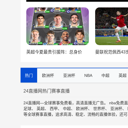
英超今夏最贵引援阵：总身价
曼联祝范佩西43
8.47亿欧，摩根·罗杰斯等3人超1
为球队出战105次
亿欧
热门
欧洲杯
亚洲杯
NBA
中超
英超
24直播网热门赛事直播
24直播网—全球赛事免费看，高清直播无广告。
nba免费
足球
、
英超
、
西甲
、
中超
、
欧洲杯
、
世界杯
、
亚洲杯
、
等全球赛事直播，追求高清、稳定、流畅的直播体验，还可