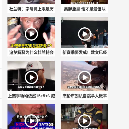
杜兰特：字母哥上限是历
奥胖詹皇 谁才是最佳队
史最强球员 我确实喜欢看
友? 韦德：詹姆斯来时候
他打球
我已经出人头
追梦解释为什么杜兰特会
新赛季要发威！欧文已经
认为76人强于宇宙勇：典
100%健康归来！单挑依旧
型的得分相加
无解
上赛季场均依然15+5+6 威
杰伦布朗私自跳伞大概率
少至今为何没有球队要
会被处罚！NBA为何禁止
了？
球员玩高危运动