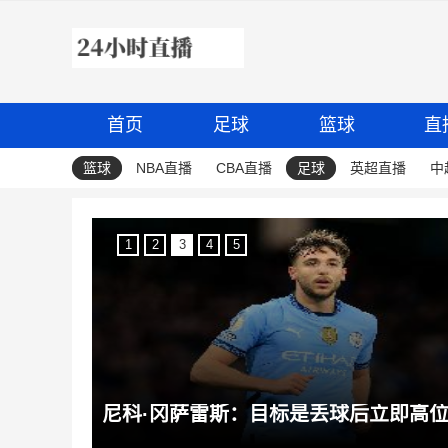
首页
足球
篮球
直
篮球
NBA直播
CBA直播
足球
英超直播
中
1
2
3
4
5
他留下！记者：维尼修斯和皇马续约达成协议！预计很快正式签约