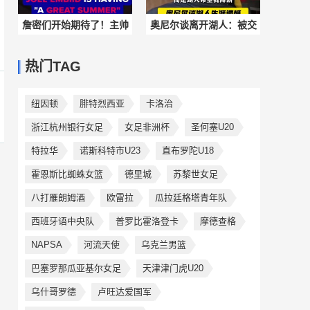
詹密们开始期待了！主帅
奥尼尔谈离开湖人：被交
纳斯称恩比德这个夏天状
易并非和科比不和 而是湖
热门TAG
态很好！
人希望我降薪
纽因顿
腓特烈西亚
卡洛治
浙江杭州银行女足
女足非洲杯
圣何塞U20
特拉华
诺斯科特市U23
直布罗陀U18
霍恩斯比蜘蛛女篮
德里城
苏黎世女足
八打雁朗姆酒
欧雷拉
瓜拉廷格塔青年队
西班牙语中央队
普罗比霍洛登卡
摩德查格
NAPSA
河流天使
乌克兰男篮
巴塞罗那瓜亚基尔女足
天津津门虎U20
乌什哥罗德
卢旺达爱国军