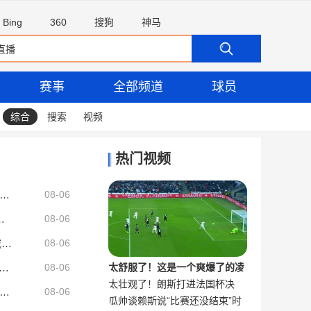
Bing
360
搜狗
神马
赛事
全部频道
球员
综合
搜索
视频
热门视频
内利：对阵马竞是欧冠级别强度的，同时是演练多种战术的舞台
08-06
升火力，有意萨维尼奥、加克波
08-06
TA：巴尔科天赋过人，在狭小空间摆脱、传威胁球能力极其突出
08-06
出海：WCBA被“挖空”背后 印证了中国女篮联赛核心价值
08-06
太舒服了！这是一个爽爆了的凌
太壮观了！朗斯打进法国杯决
外媒：葡萄牙环保党呼吁将摩洛哥排除出2030世界杯举办国之外
空抽射合集
者：若恩佐留队切尔西将尝试续约，尚未收到任何报价
08-06
瓜帅谈赖斯说“比赛还没结束”时
赛，球迷疯狂冲场庆祝