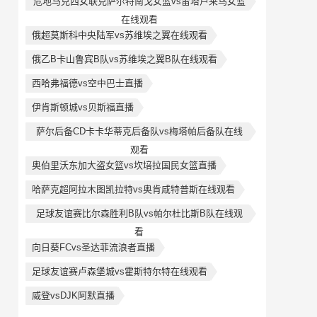
危地马克西女联克萨尔特南戈女篮vs雷塔卢莱乌女篮
在线观看
俄超莫斯科中央陆军vs苏维埃之翼在线观看
俄乙B卡山鲁宾B队vs苏维埃之翼B队在线观看
西哈弗福德vs空中巴士直播
伊肯斯顿城vs贝斯福直播
萨尔后备CD卡卡华蒂克后备队vs梅塔帕后备队在线
观看
奥伯里沃东加大盗女篮vs坎培拉国民女篮直播
哈萨克超阿拉木图凯拉特vs奥肯咸特普斯在线观看
足球友谊赛比尔森胜利B队vs帕尔杜比斯B队在线观
看
向日葵FCvs圣达菲流浪者直播
足球友谊赛卢森堡城vs霍斯特尔特在线观看
威登vsDJK阿默直播