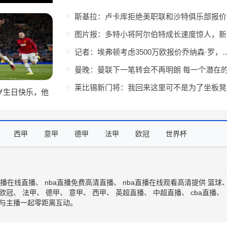
斯
图片
记者：埃弗顿考虑3500万欧报价乔纳森·
莱
岁生日快乐，他
打进58球
西甲
意甲
德甲
法甲
欧冠
世界杯
直播在线直播
、
nba直播免费高清直播
、
nba直播在线观看高清
提供
篮球
欧冠
、
法甲
、
德甲
、
意甲
、
西甲
、
英超直播
、
中超直播
、
cba直播
、
与主播一起零距离互动。