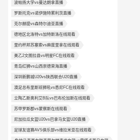
波帕扬大学vs曼达朗拿直播
罗斯托克vs诺伊施特累利茨直播
克尔赫提vs森特尔迪亚直播
德地区北洛特vs加特斯洛在线观看
里约杯邦苏塞索vs麻度里拿在线观看
美乙2文图拉县vs明星FC在线观看
青岛红狮vs山西崇德荣海直播
深圳新鹏城U20vs陕西联合U20直播
澳足总布里斯班狮吼vs悉尼FC在线观看
立陶乙斯奥利艾B队vs巴布伦加斯在线观看
苏甲罗斯郡vs蒙察斯在线观看
尼加拉瓜女篮U20vs巴拿马女篮U20直播
足球友谊赛AVS俱乐部vs维拉米亚在线观看