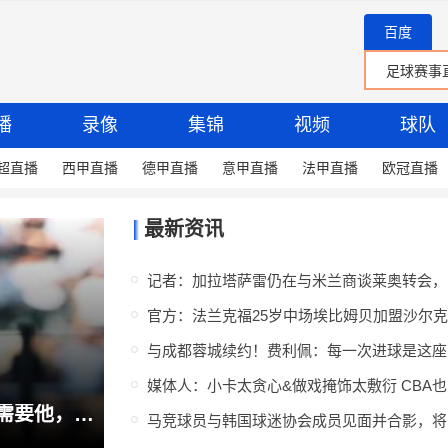
百度
播
录像
集锦
视频
球队
超直播
西甲直播
德甲直播
意甲直播
法甲直播
欧冠直播
最新资讯
记
与
媒体
法尔克：拜仁今夏没联系过罗德里，不需要他，只在2019年感兴趣过
马