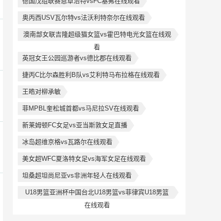
德国戊组联赛恩卓治特vsFC基弗在线观看
奥丙西USV瓦尔特vs法沃利特奈尔在线观看
澳南部女联吉隆超级猫女篮vs霍巴特电光女篮在线观
看
英冠女王公园巡游者vs德比郡在线观看
捷丙C比尔森胜利B队vs艾利特马布拉格在线观看
王皓对柳承敏
菲MPBL奎松城首都vs马尼拉SV在线观看
新莱姆顿FC女足vs亚当斯敦女足直播
冰岛超维京格vs瓦路尔在线观看
美女超WFC夏洛特女足vs海军女足在线观看
坦桑超坦尚尼亚vs非洲年轻人在线观看
U18男篮亚洲杯中国台北U18男篮vs菲律宾U18男篮
在线观看