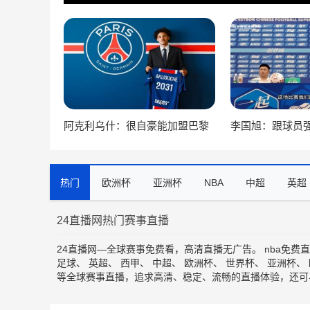
阿克利乌什：很自豪能加盟巴黎
李国旭：跟球员
圣日耳曼，我会拼尽全力
心态 相信大家一
赛
热门
欧洲杯
亚洲杯
NBA
中超
英超
24直播网热门赛事直播
24直播网—全球赛事免费看，高清直播无广告。
nba免费
足球
、
英超
、
西甲
、
中超
、
欧洲杯
、
世界杯
、
亚洲杯
、
等全球赛事直播，追求高清、稳定、流畅的直播体验，还可