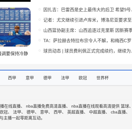
因扎吉：巴雷西
记
TA：萨
球员动态 | 
强调要保持冷静
起努力会赢得比
西甲
意甲
德甲
法甲
欧冠
世界杯
直播在线直播
、
nba直播免费高清直播
、
nba直播在线观看高清
提供
篮球
欧冠
、
法甲
、
德甲
、
意甲
、
西甲
、
英超直播
、
中超直播
、
cba直播
、
与主播一起零距离互动。