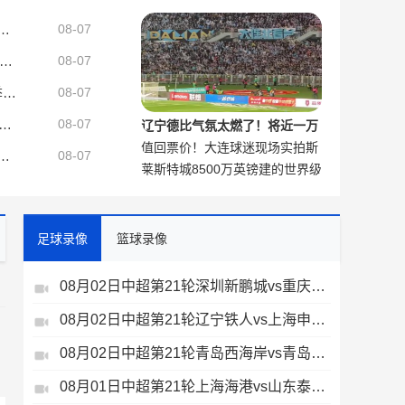
说：我很喜欢，这是阿森纳的精
是史上最伟大的后卫 希望9号给拉莫斯带来好运
08-07
神
者：尤文继续引进卢库米，博洛尼亚要求至少2000万欧元
08-07
山西篮协副主席：山西追逐过克里斯 因新赛季三外援政策放弃法耶
08-07
拉赫去特拉布宗令人不解，和梅西C罗去迈阿密与沙特都不同
08-07
辽宁德比气氛太燃了！将近一万
值回票价！大连球迷现场实拍斯
大连球迷现场助威
球员费利佩正式完成续约，继续为成都而战！
08-07
莱斯特城8500万英镑建的世界级
坦丘天外飞仙
训练基地，只能用来备战英甲了
足球录像
篮球录像
08月02日中超第21轮深圳新鹏城vs重庆铜梁龙全场录像
08月02日中超第21轮辽宁铁人vs上海申花全场录像
、
08月02日中超第21轮青岛西海岸vs青岛海牛全场录像
08月01日中超第21轮上海海港vs山东泰山全场录像