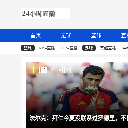
首页
足球
篮球
直
篮球
NBA直播
CBA直播
足球
英超直播
中
1
2
3
4
5
法尔克：拜仁对埃贝尔很满意，但现在他必须证明自己也能出售球员