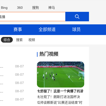
Bing
360
搜狗
神马
赛事
全部频道
球员
综合
搜索
视频
热门视频
者：加拉塔萨雷仍在与米兰商谈莱奥转会，几小时内提出新报价
08-07
官方：法兰克福25岁中场埃比姆贝加盟沙尔克，签约至2028年
08-07
成都蓉城续约！费利佩：每一次进球是这座城市给我的归属感
08-07
人：小卡太贪心&做戏掩饰太敷衍 CBA也有传闻但至少做戏全套
08-07
太舒服了！这是一个爽爆了的凌
太壮观了！朗斯打进法国杯决
带队击败梦七！祝“欧洲科比”斯潘诺里斯44岁生日快乐！
空抽射合集
竞球员与韩国球迷协会成员见面并合影，将在季前赛中对阵曼城
08-07
瓜帅谈赖斯说“比赛还没结束”时
赛，球迷疯狂冲场庆祝