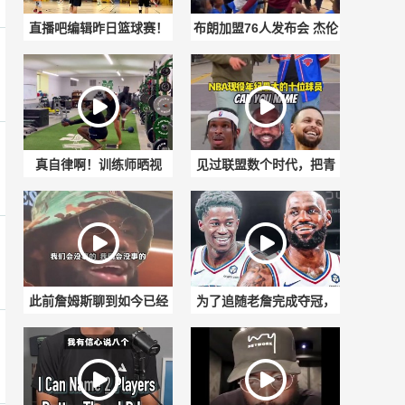
直播吧编辑昨日篮球赛！
布朗加盟76人发布会 杰伦
多姆连打两铁后知耻后勇
布朗受到费城热烈欢迎 ...
一条龙连过数人！
真自律啊！训练师晒视
见过联盟数个时代，把青
频：37岁的杜兰特休赛期
春全部留在赛场，致敬仍
泡在健身房苦练
在征战的老兵...
此前詹姆斯聊到如今已经
为了追随老詹完成夺冠，
成为自己队友的杰伦布
艾奇库姆整个休赛期都泡
朗:...
在训练场！！