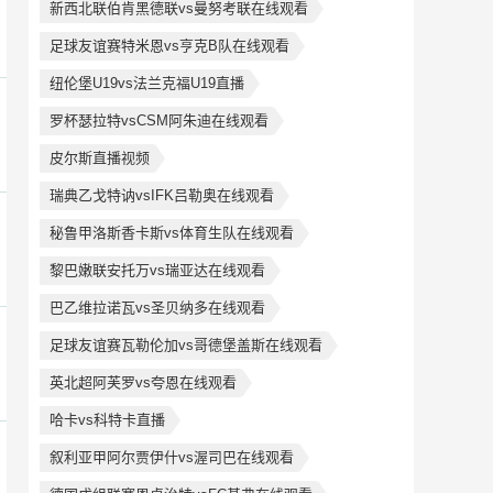
新西北联伯肯黑德联vs曼努考联在线观看
足球友谊赛特米恩vs亨克B队在线观看
纽伦堡U19vs法兰克福U19直播
罗杯瑟拉特vsCSM阿朱迪在线观看
皮尔斯直播视频
瑞典乙戈特讷vsIFK吕勒奥在线观看
秘鲁甲洛斯香卡斯vs体育生队在线观看
黎巴嫩联安托万vs瑞亚达在线观看
巴乙维拉诺瓦vs圣贝纳多在线观看
足球友谊赛瓦勒伦加vs哥德堡盖斯在线观看
英北超阿芙罗vs夸恩在线观看
哈卡vs科特卡直播
叙利亚甲阿尔贾伊什vs渥司巴在线观看