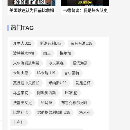
美国球迷认为目前比詹姆
韦德曾谈：我是热火队史
斯强的20个球员！ ...
第一人，但穿过热火球衣
热门TAG
最伟大球员是老詹
斗牛犬U21
斯洛瓦科B队
东方石油U19
波特兰木材II
国王
梅尔加
米尔海姆凯利希
沙夫豪森
横滨海盗
卡利杰星
IA卡瑞U19
吉尔蒙特
莫丘迪中央酋长
米纳斯U22
爱足总杯
乌金学院
阿赖奥西斯
FC凯伦
法雷奥女足
绍乌拉
布鲁克穆尔河畔
比勒利卡
绍伯格普利姆斯U19
塔米亚
卡利什