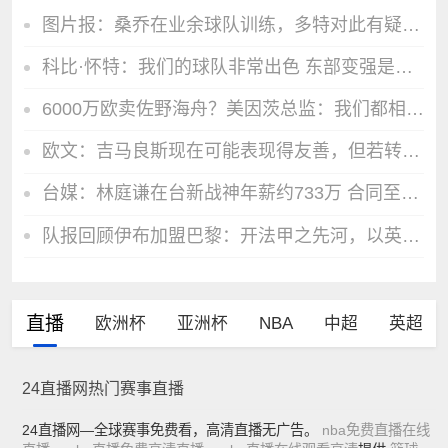
图片报：桑乔在业余球队训练，多特对此有疑虑但未排除签回他
科比·怀特：我们的球队非常出色 东部变强是一个令人兴奋的挑战
6000万欧卖佐野海舟？美因茨总监：我们都相信他是一名世界级球星
欧文：吉马良斯现在可能表现得友善，但若转会一直拖着就不一定了
台媒：林庭谦在台新战神年薪约733万 合同至少3年&总价超过2096万
队报回顾伊布加盟巴黎：开法甲之先河，以英雄姿态离开
直播
欧洲杯
亚洲杯
NBA
中超
英超
24直播网热门赛事直播
24直播网—全球赛事免费看，高清直播无广告。
nba免费直播在线