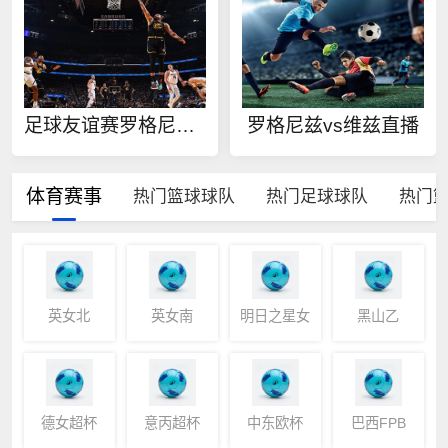
足球友谊赛罗格尼兹vs维兹在线观看
罗格尼兹vs维兹直播
体育赛事
热门篮球球队
热门足球球队
热门
英女北
英女南
明日之星女
黑山乙
子冠军杯
德女超杯
意丙超杯
中东欧杯
巴西FPB