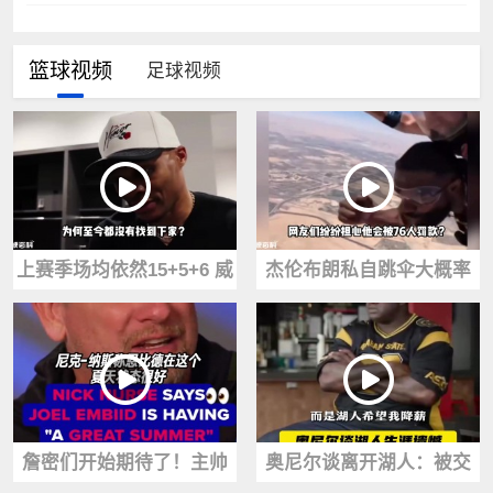
篮球视频
足球视频
上赛季场均依然15+5+6 威
杰伦布朗私自跳伞大概率
少至今为何没有球队要
会被处罚！NBA为何禁止
了？
球员玩高危运动
詹密们开始期待了！主帅
奥尼尔谈离开湖人：被交