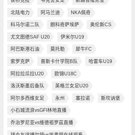
侯桥竞技
韦克舍女足
斯路普隆尼亚
北陆电力
阿马兰迪
NKA佩奇
科马尔诺二队
朗科奇萨埃萨
奥伦斯CS
尤文图德SAF U20
伊米尔U19
阿巴斯港石油
莫托勒
犀牛FC
索罗克萨
普斯卡什学院B队
哈雷车U19
阿拉拉瓜拉U20
欧锦U18C
洛沃斯墨后备队
英格兰女足U20
阿尔多西维女足
永州
塞拉诺
斯坎讷堡
小石城流浪vsGFI林地直播
乔治罗尼亚vs维德祖罗茲直播
球会友谊博尔顿vs埃弗顿在线观看