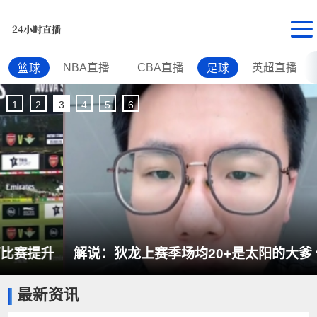
NBA直播
CBA直播
英超直播
篮球
足球
1
2
3
4
5
6
解说：狄龙上赛季场均20+是太阳的大爹 他能低价
最新资讯
续约堪称有情有义