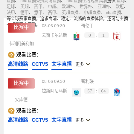
直播
、
nba直播免费高清直播
、
nba直播在线观看高清
提供
篮球
、
足球
、
英超
、
西甲
、
中超
、
欧洲杯
、
世界杯
、
亚洲杯
、
欧冠
、
法甲
、
德甲
、
意甲
、
西甲
、
英超直播
、
中超直播
、
cba直播
、
等全球赛事直播，追求高清、稳定、流畅的直播体验，还可与主播
一起零距离互动。
08-06 09:30
哥伦甲
比赛中
云斯卡尔达斯
0
:
1
卡利阿美利加
观看比赛：
高清线路
CCTV5
文字直播
更多
08-06 09:30
智利联
比赛中
拉斯阿尼马斯
57
:
64
安库德
观看比赛：
高清线路
CCTV5
文字直播
更多