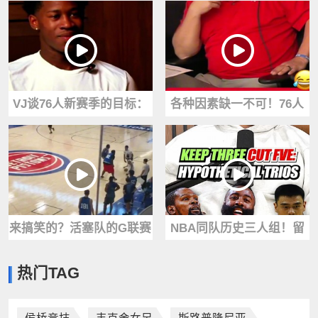
纳斯称恩比德这个夏天状
易并非和科比不和 而是湖
态很好！
人希望我降薪
VJ谈76人新赛季的目标：
各种因素缺一不可！76人
就是冲着总冠军去的 要嘛
球队篮球运营总裁谈签下
就很菜
老詹的种种细节
来搞笑的？活塞队的G联赛
NBA同队历史三人组！留
试训 据说每人收费250美元
下3队 舍弃5队 你会怎么
热门TAG
来玩~
选？