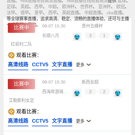
直播
、
nba直播免费高清直播
、
nba直播在线观看高清
提供
篮球
、
足球
、
英超
、
西甲
、
中超
、
欧洲杯
、
世界杯
、
亚洲杯
、
欧冠
、
法甲
、
德甲
、
意甲
、
西甲
、
英超直播
、
中超直播
、
cba直播
、
等全球赛事直播，追求高清、稳定、流畅的直播体验，还可与主播
一起零距离互动。
08-07 15:30
贵州五峰杯
比赛中
长顺八月
3
:
1
红岩村二队
观看比赛：
高清线路
CCTV5
文字直播
更多
08-07 15:30
新西女超
比赛中
西海岸游骑兵女足
2
:
2
艾勒斯利女足
观看比赛：
高清线路
CCTV5
文字直播
更多