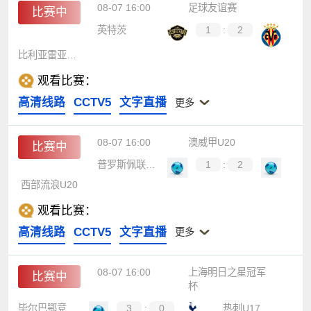
08-07 16:00
足球友谊赛
比赛中
英特茨
1
:
2
比利亚雷亚尔B队
观看比赛：
高清线路
CCTV5
文字直播
更多
08-07 16:00
澳威甲U20
比赛中
普罗斯佩联U20
1
:
2
西部流浪U20
观看比赛：
高清线路
CCTV5
文字直播
更多
08-07 16:00
上海明日之星冠军
比赛中
杯
毕尔巴鄂竞技U17
3
:
0
热刺U17