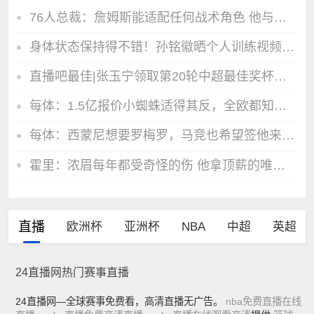
76人总裁：詹姆斯能适配任何战术角色 他与恩比德搭档效果出色
身体状态保持得不错！孙铭徽晒个人训练视频：又一年
直播吧最佳|张玉宁领取第20轮中超最佳奖杯，感谢吧友们支持！
每体：1.5亿报价小蜘蛛适得其反，全欧都知道皇马有钱所以要高价
每体：西蒙尼想要罗梅罗，马竞也希望签他来留住阿尔瓦雷斯
霍里：浓眉每年都受奇怪的伤 他拿顶薪的唯一方式是加出场条款
直播
欧洲杯
亚洲杯
NBA
中超
英超
24直播网热门赛事直播
24直播网—全球赛事免费看，高清直播无广告。
nba免费直播在线