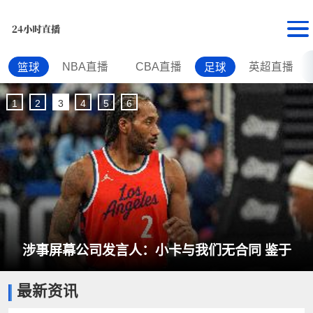
NBA直播
CBA直播
英超直播
篮球
足球
1
2
3
4
5
6
涉事屏幕公司发言人：小卡与我们无合同 鉴于
最新资讯
NBA调查不知还能说啥