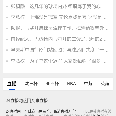
张镇麟：这几年的球场内外 都磨炼了我的心智 精进了自己的球技
李弘权：上海就是冠军 无论骂或是夸 这就是永远不能改变的
队报：马赛开启球员清理工作，梅迪纳将奔赴药厂，鲁利将加盟曼城
前经纪人：巴黎给内马尔开的工资是巴萨的2倍，说到底还是钱
里夫斯中国行厦门站回顾：与球迷们共度了一段难忘的时光
李弘权：为了拿这个冠军 大家都牺牲了很多 我没有陪伴到家人
直播
欧洲杯
亚洲杯
NBA
中超
英超
24直播网热门赛事直播
24直播网—全球赛事免费看，高清直播无广告。
nba免费直播在线