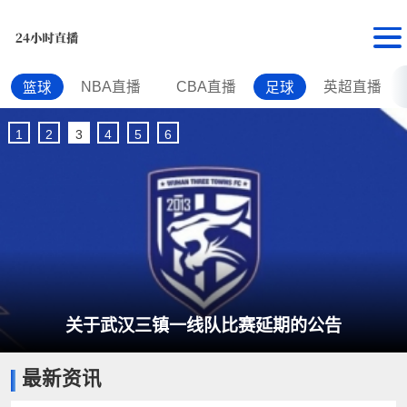
NBA直播
CBA直播
英超直播
篮球
足球
1
2
3
4
5
6
关于武汉三镇一线队比赛延期的公告
最新资讯