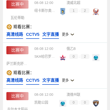
08-08 12:00
澳威北超
比赛中
纽卡斯尔奥林匹克
1
:
2
瓦伦蒂勒
观看比赛：
高清线路
CCTV5
文字直播
更多
08-08 12:00
俄乙B
比赛中
SKA哈巴罗夫斯克B队
0
:
2
萨兰斯克舒姆布拉特
观看比赛：
高清线路
CCTV5
文字直播
更多
08-08 12:00
澳维州联
比赛中
凯勒公园
0
:
0
古尔本太阳谷