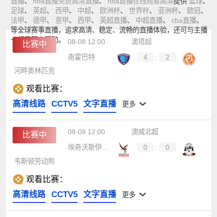
直播
、
nba直播免费高清直播
、
nba直播在线观看高清
提供
篮球
、
足球
、
英超
、
西甲
、
中超
、
欧洲杯
、
世界杯
、
亚洲杯
、
欧冠
、
法甲
、
德甲
、
意甲
、
西甲
、
英超直播
、
中超直播
、
cba直播
、
等全球赛事直播，追求高清、稳定、流畅的直播体验，还可与主播
一起零距离互动。
08-08 12:00
澳塔超
比赛中
南霍巴特
4
:
2
河畔奥林匹克
观看比赛：
高清线路
CCTV5
文字直播
更多
08-08 12:00
澳威北超
比赛中
埃奇沃斯伊格斯
0
:
0
韦斯顿劳动熊
观看比赛：
高清线路
CCTV5
文字直播
更多