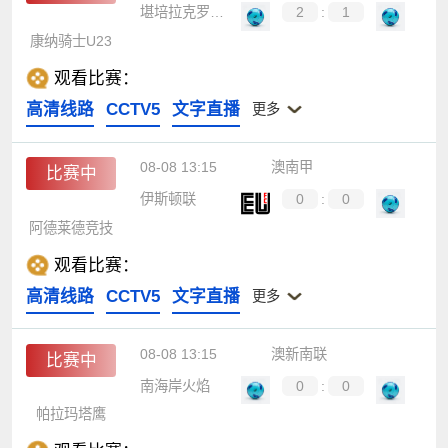
堪培拉克罗地亚U23
2
:
1
康纳骑士U23
观看比赛：
高清线路
CCTV5
文字直播
更多
08-08 13:15
澳南甲
比赛中
伊斯顿联
0
:
0
阿德莱德竞技
观看比赛：
高清线路
CCTV5
文字直播
更多
08-08 13:15
澳新南联
比赛中
南海岸火焰
0
:
0
帕拉玛塔鹰