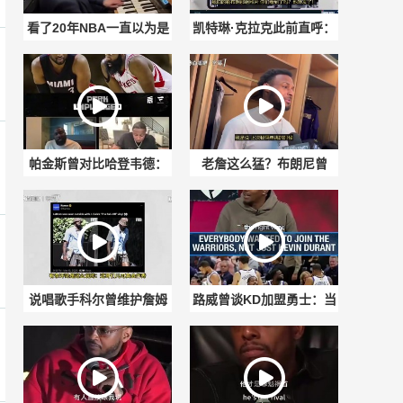
看了20年NBA一直以为是
凯特琳·克拉克此前直呼：
录音，结果是现场弹的？
詹姆斯就是我心中的
GOAT！
帕金斯曾对比哈登韦德：
老詹这么猛？布朗尼曾
哈登碰的可是宇宙勇，连
谈：上次和我老爹单挑
詹姆斯都搞不定！
时，他把篮板扣碎了！
说唱歌手科尔曾维护詹姆
路威曾谈KD加盟勇士：当
斯：网上怎么这么对他？
年勇士打的是真正的团队
他并不是在作秀
篮球，谁都想去