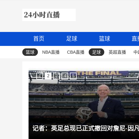
首页
足球
篮球
直
篮球
NBA直播
CBA直播
足球
英超直播
中
1
2
3
4
5
蒂诺的支持