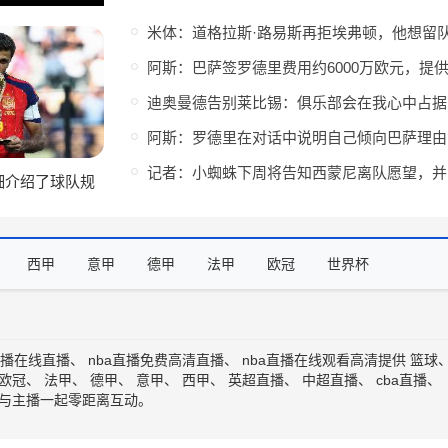
迪
阿斯
记
细介绍了球队规
认可并选择加盟
西甲
意甲
德甲
法甲
欧冠
世界杯
直播在线直播
、
nba直播免费高清直播
、
nba直播在线观看高清
提供
篮球
欧冠
、
法甲
、
德甲
、
意甲
、
西甲
、
英超直播
、
中超直播
、
cba直播
、
与主播一起零距离互动。