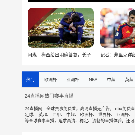
阿媒：梅西给出明确答复，长子
记者：弗里克详
蒂亚戈暂时不会前往拉玛西亚青
划，罗德里非常
训
巴萨
热门
欧洲杯
亚洲杯
NBA
中超
英超
24直播网热门赛事直播
24直播网—全球赛事免费看，高清直播无广告。
nba免费
足球
、
英超
、
西甲
、
中超
、
欧洲杯
、
世界杯
、
亚洲杯
、
等全球赛事直播，追求高清、稳定、流畅的直播体验，还可