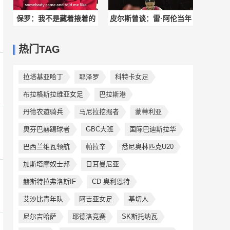
保罗：我不是藏着掖着的
皮尔斯曾谈：雷·阿伦当年
人，快船派人来跟我说禁
去湖人都行，但他帮詹姆
热门TAG
止我给队友提建议
斯！我们破防了
拉塔基亚哈丁
耶泽罗
科特卡女足
布拉格斯拉维亚女足
巴拉斯港
丹德农遊骑兵
马尼拉挖掘者
蒙蒂利亚
奥芬巴赫踢球者
GBC大班
国际巴迪斯拉华
巴西兰维瓦领航
帕拉辛
悉尼奥林匹克U20
加斯塔摩奴士邦
日耳曼尼亚
赫斯特拉弗洛斯IF
CD 奥利恩特
艾沙比青年队
阿吉亚女足
基切人
尼尔吉哈萨
耶德洛竞赛
SK斯托纳瓦