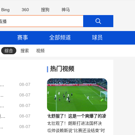
Bing
360
搜狗
神马
赛事
全部频道
球员
综合
搜索
视频
热门视频
：芒特状态出色让曼联陷入纠结，如果想四线争冠可能还得买人
08-07
2.7亿！美记：尼克斯队预计不会给唐斯提供全额顶薪
08-07
晚：巴莱巴遭遇脚踝韧带伤势，曼联今夏大概率不会继续追求他
08-07
记者：巴萨内部态度乐观且谨慎 感觉距离罗德里转会完成更近了
08-07
太舒服了！这是一个爽爆了的凌
太壮观了！朗斯打进法国杯决
记者：阿克利乌什通过体检与巴黎签约5年，转会费5000万欧元
空抽射合集
：我进5过次总决赛 肯定能拿一两个东决MVP
08-07
瓜帅谈赖斯说“比赛还没结束”时
赛，球迷疯狂冲场庆祝