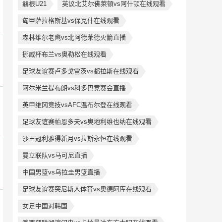
赫根U21
英议北艾尔佛萊頓vs阿什顿在线观看
匈甲萨拉格斯基vs保克什在线观看
森林维尔老鹰vs北阿德莱德火箭直播
挪威杯布兰vs奥勒松在线观看
足球友谊赛卢多戈雷茨vs都拉斯在线观看
阿尔米兰提布朗vs科多巴竞赛会直播
英甲维冈竞技vsAFC温布尔登在线观看
足球友谊赛帕恩多夫vs奥地利维也纳在线观看
沙王冠利雅得新月vs拉斯永恒在线观看
曼立联队vs马可尼直播
中国男篮vs乌拉圭男篮直播
足球友谊赛突尼斯人体育vs奥德阿库在线观看
女足中国对韩国