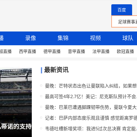
百度
播
录像
集锦
视频
球队
超直播
西甲直播
德甲直播
意甲直播
法甲直播
欧冠直播
最新资讯
曼晚
最高可签4年
曼
TA：皇马内部达成共识需补强右路，穆帅用流利法语招募了迪奥曼德
韦德吐槽新增奖项