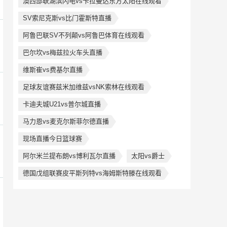
澳西部联湖滨闪电vs卡拉曼达东方太阳在线观看
SV索尼克斯vs比门霍斯特直播
阿鲁巴联SV不列颠vs阿鲁巴体育在线观看
巴尔坎vs梅兹拉火车头直播
维斯崔vs费基尔直播
足球友谊赛兹米加维兹vsNK索林在线观看
卡迪夫城U21vs普尔城直播
马力恩vs麦克尔斯菲尔德直播
现场直播今日篮球赛
阿尔米兰提布朗vs博利瓦尔直播
太阳vs爵士
德国戊组联赛皮平斯列特vs海姆斯特滕在线观看