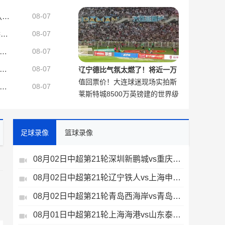
说：我很喜欢，这是阿森纳的精
米体：道格拉斯·路易斯再拒埃弗顿，他想留队 但俱乐部尚未敲定
08-07
神
阿斯：巴萨签罗德里费用约6000万欧元，提供4年税前3000万欧合同
08-07
奥曼德告别莱比锡：俱乐部会在我心中占据特殊位置，感谢所有
08-07
：罗德里在对话中说明自己倾向巴萨理由，皇马对此理解＆祝好
08-07
辽宁德比气氛太燃了！将近一万
值回票价！大连球迷现场实拍斯
大连球迷现场助威
者：小蜘蛛下周将告知西蒙尼离队愿望，并希望得到理解和帮助
08-07
莱斯特城8500万英镑建的世界级
坦丘天外飞仙
训练基地，只能用来备战英甲了
足球录像
篮球录像
08月02日中超第21轮深圳新鹏城vs重庆铜梁龙全场录像
08月02日中超第21轮辽宁铁人vs上海申花全场录像
、
08月02日中超第21轮青岛西海岸vs青岛海牛全场录像
08月01日中超第21轮上海海港vs山东泰山全场录像