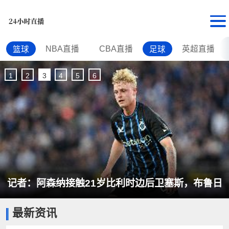
NBA直播
CBA直播
英超直播
篮球
足球
1
2
3
4
5
6
记者：阿森纳接触21岁比利时边后卫塞斯，布鲁日
最新资讯
标价3500万欧元