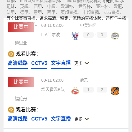
直播
、
nba直播免费高清直播
、
nba直播在线观看高清
提供
篮球
、
足球
、
英超
、
西甲
、
中超
、
欧洲杯
、
世界杯
、
亚洲杯
、
欧冠
、
法甲
、
德甲
、
意甲
、
西甲
、
英超直播
、
中超直播
、
cba直播
、
等全球赛事直播，追求高清、稳定、流畅的直播体验，还可与主播
一起零距离互动。
08-11 02:00
中美洲杯
比赛中
L.A菲尔波
0
:
0
迪里亚
观看比赛：
高清线路
CCTV5
文字直播
更多
08-11 02:00
荷乙
比赛中
埃因霍温B队
1
:
2
福伦丹
观看比赛：
高清线路
CCTV5
文字直播
更多