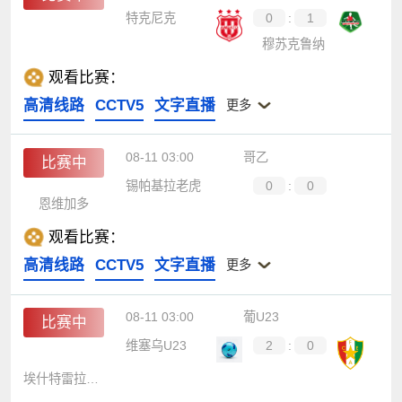
特克尼克
0
:
1
穆苏克鲁纳
观看比赛：
高清线路
CCTV5
文字直播
更多
08-11 03:00
哥乙
比赛中
锡帕基拉老虎
0
:
0
恩维加多
观看比赛：
高清线路
CCTV5
文字直播
更多
08-11 03:00
葡U23
比赛中
维塞乌U23
2
:
0
埃什特雷拉U23