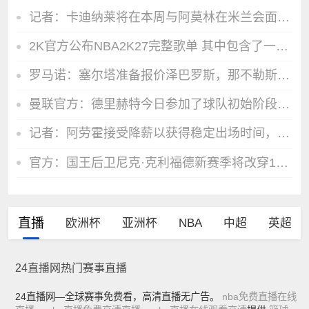
记者：卡迪纳莱将在本周与阿莫林在米兰会面，总结引援情况
2K官方公布NBA2K27完整歌单 其中包含了一首利拉德的单曲
罗马诺：塞尔塔准备报价泽巴罗斯，那不勒斯与球员达协议但没推进
曼联官方：德里赫特今日参加了球队初始阶段的训练课
记者：阿劳霍接受降薪以获得稳定出场时间，利物浦将全额承担薪资
官方：国王后卫尼克·克利福德新赛季将改穿10号球衣 此前穿5号
直播
欧洲杯
亚洲杯
NBA
中超
英超
24直播网热门赛事直播
24直播网—全球赛事免费看，高清直播无广告。
nba免费直播在线