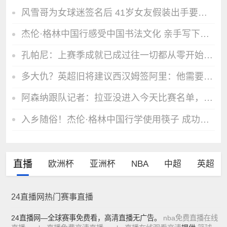
风雪哥为女球迷签名后 41岁女友假装出手要教训一下杰伦·格林
杰伦·格林中国行感受中国书法文化 亲手写下自己的中文名字
孔帕尼：上赛季成就已成过往一切都从零开始，球队必须保持饥饿感
多大仇？英超旧将建议西汉姆签阿里：他需要去一家球迷庞大的球队
阿森纳跟队记者：拉亚没进入今天比赛名单，但在场边进行了热身
入乡随俗！杰伦·格林中国行学使用筷子 成功夹起烧肉
直播
欧洲杯
亚洲杯
NBA
中超
英超
24直播网热门赛事直播
24直播网—全球赛事免费看，高清直播无广告。
nba免费直播在线