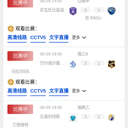
08-09 19:00
白俄甲
比赛中
尼瓦杜比兹诺
0
:
1
佐卡BDU
观看比赛：
高清线路
CCTV5
文字直播
更多
08-09 19:00
俄乙B
比赛中
巴尔瑙尔戴拿模
2
:
1
乌拉尔B队
观看比赛：
高清线路
CCTV5
文字直播
更多
08-09 19:00
瑞典乙
比赛中
庄森利特斯
1
:
1
兰德维特