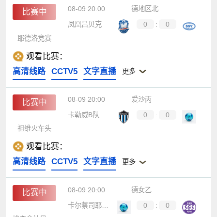
08-09 20:00
德地区北
比赛中
凤凰吕贝克
0
:
0
耶德洛竞赛
观看比赛：
高清线路
CCTV5
文字直播
更多
08-09 20:00
爱沙丙
比赛中
卡勒威B队
0
:
0
祖维火车头
观看比赛：
高清线路
CCTV5
文字直播
更多
08-09 20:00
德女乙
比赛中
卡尔蔡司耶拿女足
0
:
0