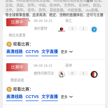
直播
、
nba直播免费高清直播
、
nba直播在线观看高清
提供
篮球
、
足球
、
英超
、
西甲
、
中超
、
欧洲杯
、
世界杯
、
亚洲杯
、
欧冠
、
法甲
、
德甲
、
意甲
、
西甲
、
英超直播
、
中超直播
、
cba直播
、
等全球赛事直播，追求高清、稳定、流畅的直播体验，还可与主播
一起零距离互动。
08-09 18:15
荷乙
比赛中
海尔蒙特
1
:
1
格拉夫夏普
观看比赛：
高清线路
CCTV5
文字直播
更多
08-09 18:15
荷甲
比赛中
鹿特丹斯巴达
0
:
1
费耶诺德
观看比赛：
高清线路
CCTV5
文字直播
更多