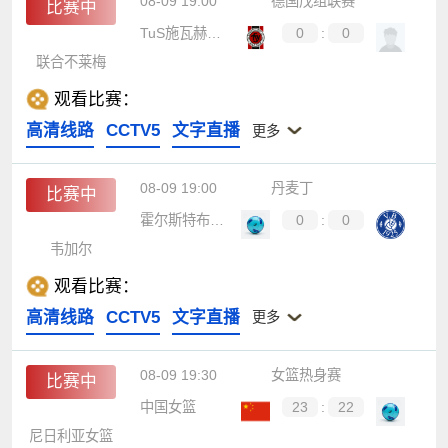
08-09 19:00
德国戊组联赛
比赛中
TuS施瓦赫豪森
0
:
0
联合不莱梅
观看比赛：
高清线路
CCTV5
文字直播
更多
08-09 19:00
丹麦丁
比赛中
霍尔斯特布罗B队
0
:
0
韦加尔
观看比赛：
高清线路
CCTV5
文字直播
更多
08-09 19:30
女篮热身赛
比赛中
中国女篮
23
:
22
尼日利亚女篮