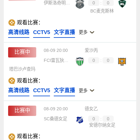
伊斯洛奇明斯克
0
:
0
BC麦克斯林
观看比赛：
高清线路
CCTV5
文字直播
更多
08-09 20:00
爱沙丙
比赛中
FCI雷瓦狄亚U19
0
:
0
塔巴沙卢查玛
观看比赛：
高清线路
CCTV5
文字直播
更多
08-09 20:00
德女乙
比赛中
SC桑德女足
0
:
0
安德尔纳女足
观看比赛：