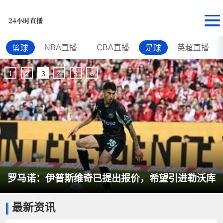
NBA直播
CBA直播
英超直播
篮球
足球
1
2
3
4
5
6
罗马诺：伊普斯维奇已提出报价，希望引进勒沃库
最新资讯
森中场帕拉西奥斯