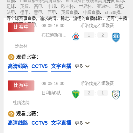
直播
、
nba直播免费高清直播
、
nba直播在线观看高清
提供
篮球
、
足球
、
英超
、
西甲
、
中超
、
欧洲杯
、
世界杯
、
亚洲杯
、
欧冠
、
法甲
、
德甲
、
意甲
、
西甲
、
英超直播
、
中超直播
、
cba直播
、
等全球赛事直播，追求高清、稳定、流畅的直播体验，还可与主播
一起零距离互动。
08-09 16:30
斯洛伐克乙组联赛
比赛中
布拉迪斯拉发B队
1
:
2
沙莫林
观看比赛：
高清线路
CCTV5
文字直播
更多
08-09 16:30
斯洛伐克乙组联赛
比赛中
日利纳B队
2
:
1
杜纳达纳
观看比赛：
高清线路
CCTV5
文字直播
更多