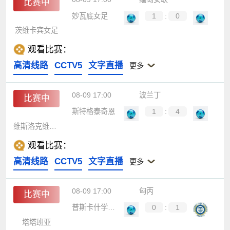
比赛中
妙瓦底女足
1
:
0
茨维卡宾女足
观看比赛：
高清线路
CCTV5
文字直播
更多
08-09 17:00
波兰丁
比赛中
斯特格泰奇恩
1
:
4
维斯洛克维斯尼奥瓦
观看比赛：
高清线路
CCTV5
文字直播
更多
08-09 17:00
匈丙
比赛中
普斯卡什学院B队
0
:
1
塔塔班亚