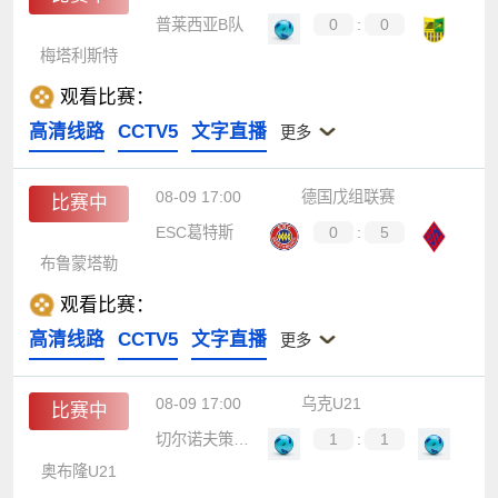
普莱西亚B队
0
:
0
梅塔利斯特
观看比赛：
高清线路
CCTV5
文字直播
更多
08-09 17:00
德国戊组联赛
比赛中
ESC葛特斯
0
:
5
布鲁蒙塔勒
观看比赛：
高清线路
CCTV5
文字直播
更多
08-09 17:00
乌克U21
比赛中
切尔诺夫策U21
1
:
1
奥布隆U21