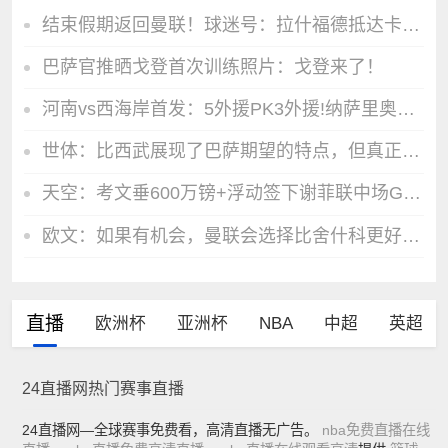
结束假期返回曼联！球迷号：拉什福德抵达卡灵顿训练基地
巴萨官推晒戈登首次训练照片：戈登来了！
河南vs西海岸首发：5外援PK3外援!纳萨里奥张修维出战 王上源停赛
世体：比西武展现了巴萨期望的特点，但真正影响力有待未来检验
天空：考文垂600万镑+浮动签下谢菲联中场G·哈默，体检定于今日
欧文：如果有机会，曼联会选择比舍什科更好的中锋
直播
欧洲杯
亚洲杯
NBA
中超
英超
24直播网热门赛事直播
24直播网—全球赛事免费看，高清直播无广告。
nba免费直播在线