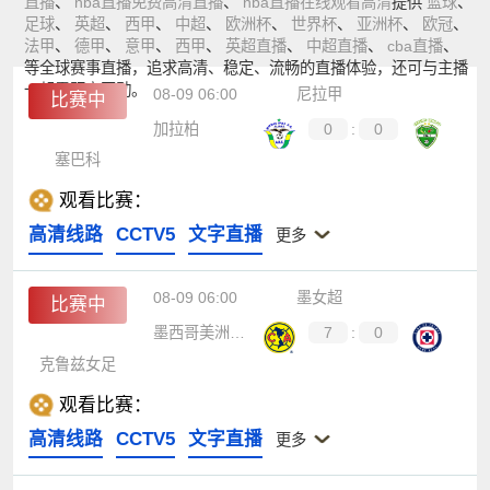
直播
、
nba直播免费高清直播
、
nba直播在线观看高清
提供
篮球
、
足球
、
英超
、
西甲
、
中超
、
欧洲杯
、
世界杯
、
亚洲杯
、
欧冠
、
法甲
、
德甲
、
意甲
、
西甲
、
英超直播
、
中超直播
、
cba直播
、
等全球赛事直播，追求高清、稳定、流畅的直播体验，还可与主播
一起零距离互动。
08-09 06:00
尼拉甲
比赛中
加拉柏
0
:
0
塞巴科
观看比赛：
高清线路
CCTV5
文字直播
更多
08-09 06:00
墨女超
比赛中
墨西哥美洲女足
7
:
0
克鲁兹女足
观看比赛：
高清线路
CCTV5
文字直播
更多