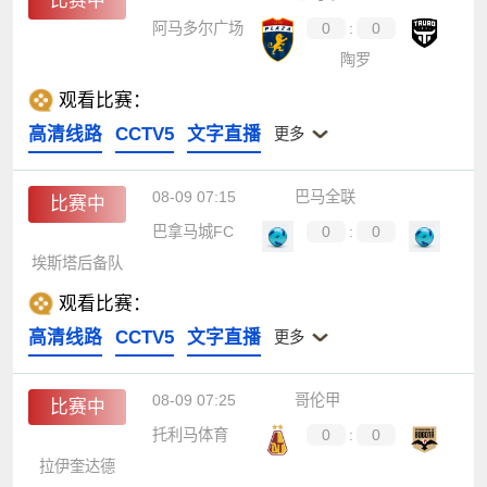
比赛中
阿马多尔广场
0
:
0
陶罗
观看比赛：
高清线路
CCTV5
文字直播
更多
08-09 07:15
巴马全联
比赛中
巴拿马城FC
0
:
0
埃斯塔后备队
观看比赛：
高清线路
CCTV5
文字直播
更多
08-09 07:25
哥伦甲
比赛中
托利马体育
0
:
0
拉伊奎达德