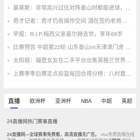
基莱斯：非常高兴过往对阵泰山时都能进球，希望帮助球队客场取胜
奇才记者：奇才仍有操作空间 潜在签约老将人选威少德罗赞在列
早报：R.I.P.梅西父亲豪尔赫去世，享年68岁
比赛预告 中超第22轮 山东泰山vs天津津门虎 8月9日20:00
太阳报：福登女友在二手平台出售英格兰世界杯球衣，标价70英镑
上赛季季后赛定点投篮每回合得分榜：八村塁第一 唐斯第三 OG第六
直播
欧洲杯
亚洲杯
NBA
中超
英超
24直播网热门赛事直播
24直播网—全球赛事免费看，高清直播无广告。
nba免费直播在线