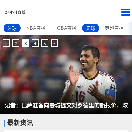
NBA直播
CBA直播
英超直播
篮球
足球
1
2
3
4
5
6
记者：巴萨准备向曼城提交对罗德里的新报价，球
最新资讯
员个人条款已敲定