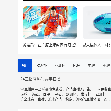
苏若禹：在广厦上场时间有限 想
湖人媒体人：相
换个环境 突破自我 证明价值
等的艰难处境 湖
效
热门
欧洲杯
亚洲杯
NBA
中超
英超
24直播网热门赛事直播
24直播网—全球赛事免费看，高清直播无广告。
nba免费
足球
、
英超
、
西甲
、
中超
、
欧洲杯
、
世界杯
、
亚洲杯
、
等全球赛事直播，追求高清、稳定、流畅的直播体验，还可