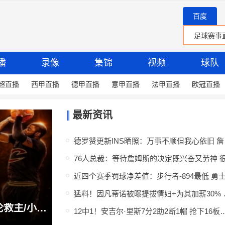
百度
播
录像
集锦
视频
球队
超直播
西甲直播
德甲直播
意甲直播
法甲直播
欧冠直播
最新资讯
德罗赞更
猛料！因凡蒂诺被
76人总裁：我们所有人出击 向詹姆斯推荐费城 他就是最后一块拼图
12中1！安吉尔·里斯7分2助2断1帽 抢下