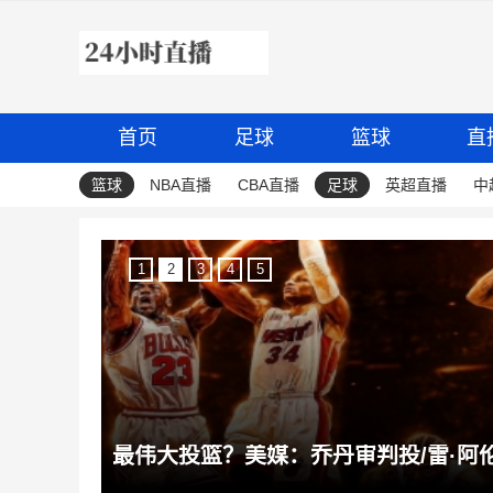
首页
足球
篮球
直
篮球
NBA直播
CBA直播
足球
英超直播
中
1
2
3
4
5
最伟大投篮？美媒：乔丹审判投/雷·阿伦救主/小卡绝杀/欧文封王