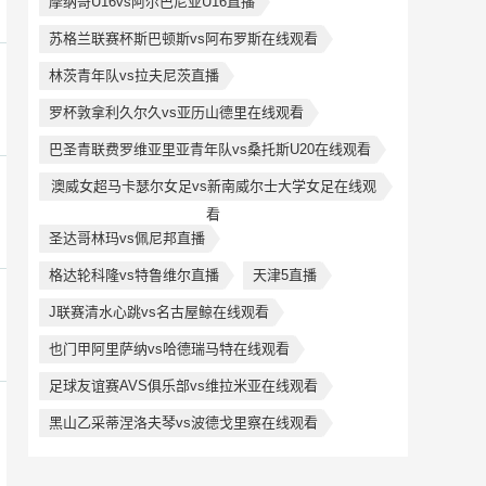
摩纳哥U16vs阿尔巴尼亚U16直播
苏格兰联赛杯斯巴顿斯vs阿布罗斯在线观看
林茨青年队vs拉夫尼茨直播
罗杯敦拿利久尔久vs亚历山德里在线观看
巴圣青联费罗维亚里亚青年队vs桑托斯U20在线观看
澳威女超马卡瑟尔女足vs新南威尔士大学女足在线观
看
圣达哥林玛vs佩尼邦直播
格达轮科隆vs特鲁维尔直播
天津5直播
J联赛清水心跳vs名古屋鲸在线观看
也门甲阿里萨纳vs哈德瑞马特在线观看
足球友谊赛AVS俱乐部vs维拉米亚在线观看
黑山乙采蒂涅洛夫琴vs波德戈里察在线观看