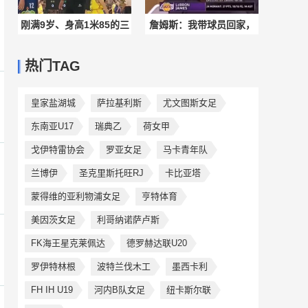
刚满9岁、身高1米85的三
詹姆斯：我带球员回家，
年级篮球小将上场，对
其中一人叫我老婆阿姨，
热门TAG
手：请输入文本
我有点凌乱了
皇家盐湖城
萨拉基利斯
尤文图斯女足
东南亚U17
瑞典乙
荷女甲
戈伊特雷协会
罗亚女足
马卡青年队
兰博伊
圣克里斯托旺RJ
卡比亚塔
蒙得维的亚利物浦女足
亨特体育
美因茨女足
利哥纳诺萨卢斯
FK海王星克莱佩达
德罗赫达联U20
罗伊特林根
波特兰伐木工
墨西卡利
FH IH U19
河内B队女足
纽卡斯尔联