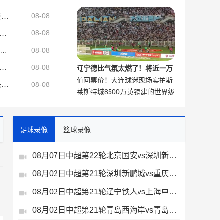
说：我很喜欢，这是阿森纳的精
罗马诺：曼联暂未推进巴莱巴交易 纽卡坚决拒绝放霍尔离队
08-08
神
头：拉齐奥将租借本菲卡前锋伊万诺维奇，附带有条件强制买断
08-08
生活不如意警告！球迷嘲讽追梦中投能力值72！追梦：你卡里也就72
08-08
：完全没预料到被乌拉圭足协选择，将执教8场友谊赛已很荣幸
08-08
辽宁德比气氛太燃了！将近一万
值回票价！大连球迷现场实拍斯
大连球迷现场助威
欧文现身独行侠主场观战WNBA飞翼比赛 被送上大屏幕接受全场欢呼
08-08
莱斯特城8500万英镑建的世界级
坦丘天外飞仙
训练基地，只能用来备战英甲了
足球录像
篮球录像
08月07日中超第22轮北京国安vs深圳新鹏城全场录像
08月02日中超第21轮深圳新鹏城vs重庆铜梁龙全场录像
、
08月02日中超第21轮辽宁铁人vs上海申花全场录像
08月02日中超第21轮青岛西海岸vs青岛海牛全场录像