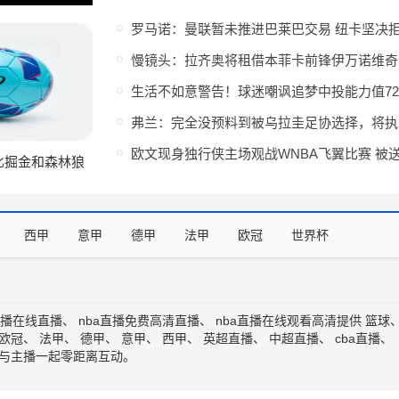
慢镜
弗兰
比掘金和森林狼
人休赛期非常高
西甲
意甲
德甲
法甲
欧冠
世界杯
直播在线直播
、
nba直播免费高清直播
、
nba直播在线观看高清
提供
篮球
欧冠
、
法甲
、
德甲
、
意甲
、
西甲
、
英超直播
、
中超直播
、
cba直播
、
与主播一起零距离互动。