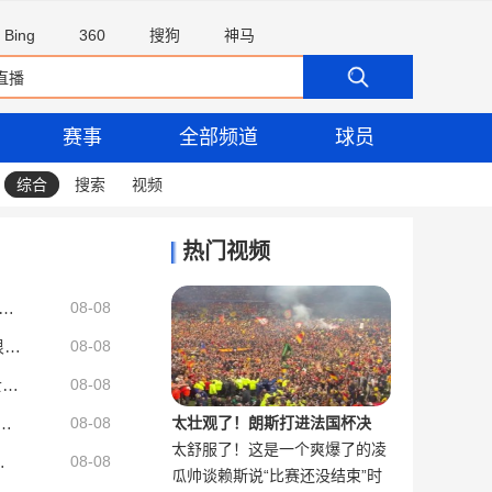
Bing
360
搜狗
神马
赛事
全部频道
球员
综合
搜索
视频
热门视频
新INS晒照：万事不顺但我心依旧 詹姆斯回复：我的兄弟！
08-08
76人总裁：等待詹姆斯的决定既兴奋又劳神 很高兴他选择了我们
08-08
近四个赛季罚球净差值：步行者-894最低 勇士-607第二低
08-08
曝提拔情妇+为其加薪30% 普拉蒂尼:你走还是她走
08-08
太壮观了！朗斯打进法国杯决
太舒服了！这是一个爽爆了的凌
麦迪to安芬尼·西蒙斯：和LBJ打球是机会也是挑战 去找JR等人取经
赛，球迷疯狂冲场庆祝
16板冠绝全场但难阻失利
08-08
瓜帅谈赖斯说“比赛还没结束”时
空抽射合集