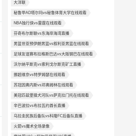
大洋联
秘鲁甲AD塔尔玛vs秘鲁体育大学在线观看
NBA独行侠vs雷霆在线观看
芬奇布尔斯联vs东海岸海湾直播
男篮世亚预伊朗男篮vs叙利亚男篮在线观看
足球友谊赛布拉格斯巴达vs大阪钢巴在线观看
沃尔纳平斯克vs索利戈尔斯克矿工直播
挪超维京vs特罗姆瑟在线观看
苏冠因弗内斯vs邓弗姆林在线观看
美冠匹兹堡猎犬河队vs萨克拉门托在线观看
辛巴波拉vs布拉瓦约酋长直播
乌拉圭民族后备队vs科隆FC后备队直播
火箭vs魔术全场录像