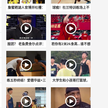
詹蜜晒湖人官博并吐槽：
球痴！杜兰特训练场上不
八年了 真面目露出来了！
断打磨提升自己的篮球技
詹眉哪去了？
术
报团？ 老鱼费舍尔点评：
若你有2米26身高...谁不想
詹姆斯才是冠军缔造者!
急头白脸扣个篮啊？#张子
宇
练五秒终结！爱德华兹+三
大学生和小孩哥打篮球，
球+麦克丹尼尔斯备战训练
打赌谁输了谁做俯卧撑，
这一刻他是主角