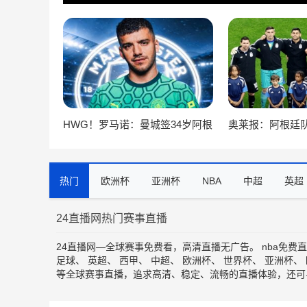
HWG！罗马诺：曼城签34岁阿根
奥莱报：阿根廷
廷门将鲁利达协议，合同2+1
友谊赛，亚洲是
地
热门
欧洲杯
亚洲杯
NBA
中超
英超
24直播网热门赛事直播
24直播网—全球赛事免费看，高清直播无广告。
nba免费
足球
、
英超
、
西甲
、
中超
、
欧洲杯
、
世界杯
、
亚洲杯
、
等全球赛事直播，追求高清、稳定、流畅的直播体验，还可