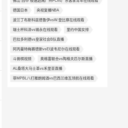
佛山“西甲”极速超鹰广州FCvs广东客家青年在线观看
德国日本
央视复播NBA
波兰丁布斯科兹德鲁伊vsW.登比察在线观看
瑞士杯科泽vs锡永在线观看
里约中国女排
巴拉多利德vs皇家社会B队直播
阿丙曼特梅赛德斯vsEl波韦尼尔在线观看
斗兽棋视频
奥格雷联合vs陶格夫匹尔斯直播
AL桑塔大马士革vs禾里亚直播
菲MPBL八打雁朗姆酒vs巴西兰维瓦领航在线观看