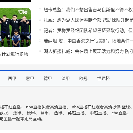
纽卡
记
队计划进行多场
主要考虑的目的
西甲
意甲
德甲
法甲
欧冠
世界杯
直播在线直播
、
nba直播免费高清直播
、
nba直播在线观看高清
提供
篮球
欧冠
、
法甲
、
德甲
、
意甲
、
西甲
、
英超直播
、
中超直播
、
cba直播
、
与主播一起零距离互动。