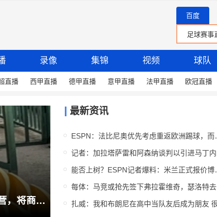
百度
播
录像
集锦
视频
球队
超直播
西甲直播
德甲直播
意甲直播
法甲直播
欧冠直播
最新资讯
ESPN：法比尼奥
记者
能否上树？ESPN记
每
迪马：热苏斯经纪人现身那不勒斯集训营，将商谈球员转会可能性