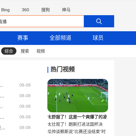
Bing
360
搜狗
神马
赛事
全部频道
球员
综合
搜索
视频
热门视频
优先考虑重返欧洲踢球，而不是回到祖国巴西
08-08
：加拉塔萨雷和阿森纳谈判以引进马丁内利，球员合同明夏到期
08-08
者爆料：米兰正式报价博卡青年中场帕雷德斯
08-08
体：马竞或抢先签下弗拉霍维奇，瑟洛特去留成关键变量
08-08
太舒服了！这是一个爽爆了的凌
太壮观了！朗斯打进法国杯决
不尊重！Siegel：掘金仅给略高于中产报价 沃特森已一脚迈出大门
空抽射合集
扎威：我和布朗尼在高中当队友后成为朋友 很兴奋能再次并肩作战
08-08
瓜帅谈赖斯说“比赛还没结束”时
赛，球迷疯狂冲场庆祝