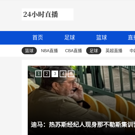
首页
足球
篮球
直
篮球
NBA直播
CBA直播
足球
英超直播
中
1
2
3
4
5
张玉宁：进球都是团队踢出训练内容的结果，祝贺蒋子承完成首秀