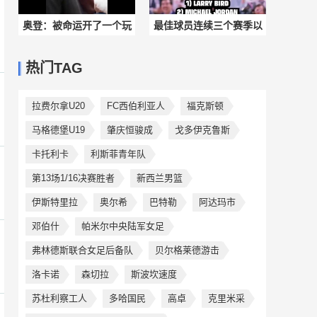
奥登：被命运开了一个玩
最佳球员连续三个赛季以
笑的状元，曾自嘲是水
上仅有两人，富保罗：乔
热门TAG
货，但缺少机会证明
丹&詹姆斯
拉费尔拿U20
FC西伯利亚人
福克斯顿
马格德堡U19
肇庆恒骏成
戈多伊克鲁斯
卡托利卡
利斯菲青年队
第13场1/16决赛胜者
新西兰男篮
伊斯特里拉
奥尔希
巴特勒
阿达玛市
邓伯什
帕米尔中央陆军女足
弗林德斯联合女足后备队
贝尔格莱德游击
洛卡诺
森切拉
斯波坎速度
苏杜利察工人
多哈国民
高卓
克里米采