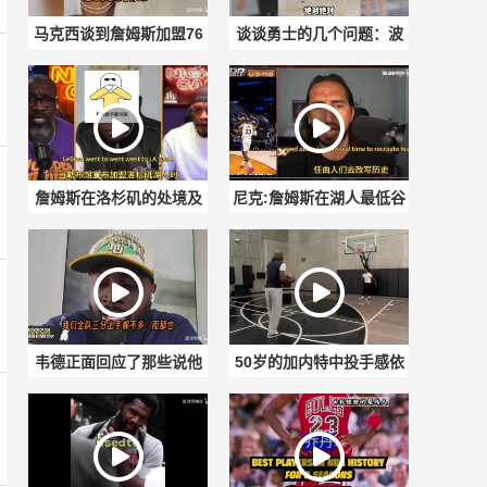
马克西谈到詹姆斯加盟76
谈谈勇士的几个问题：波
人：过程远比外界想象的
杰的续约、最困难的部
简单
分、克莱和德罗赞！
詹姆斯在洛杉矶的处境及
尼克:詹姆斯在湖人最低谷
重返费城后的舆论变化，
时拯救了他们，如今湖人
合着都得挨骂
却把他踢开
韦德正面回应了那些说他
50岁的加内特中投手感依
不会投篮的质疑：我的职
旧丝滑！身体状态保持得
责是持球冲击禁区
真好！