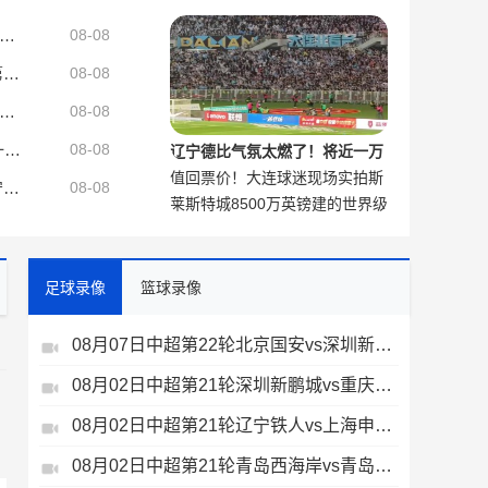
说：我很喜欢，这是阿森纳的精
总监：我们不想出售吉马良斯但不得不权衡，他明确说出了意愿
08-08
神
扎威：想为湖人球迷奉献全部 帮助球队升起第18面冠军旗帜
08-08
者：罗梅罗经纪团队希望巴萨采取行动，但后者首选引进罗德里
08-08
若纳坦·塔：中国香港之行很美好，场地条件一般 但我们踢得不错
08-08
辽宁德比气氛太燃了！将近一万
值回票价！大连球迷现场实拍斯
大连球迷现场助威
湖人新援扎威：会在场上展现活力和努力 防守对方最好的球员
08-08
莱斯特城8500万英镑建的世界级
坦丘天外飞仙
训练基地，只能用来备战英甲了
足球录像
篮球录像
08月07日中超第22轮北京国安vs深圳新鹏城全场录像
08月02日中超第21轮深圳新鹏城vs重庆铜梁龙全场录像
、
08月02日中超第21轮辽宁铁人vs上海申花全场录像
08月02日中超第21轮青岛西海岸vs青岛海牛全场录像