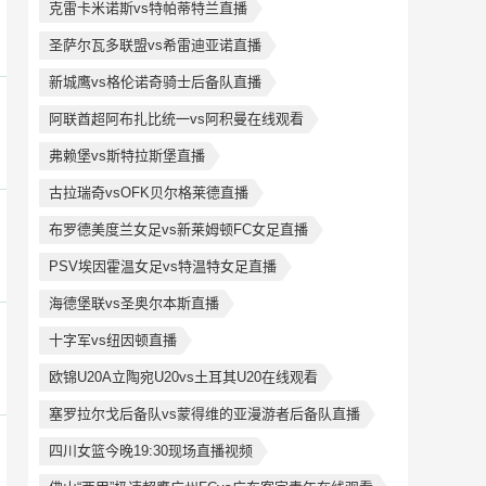
克雷卡米诺斯vs特帕蒂特兰直播
圣萨尔瓦多联盟vs希雷迪亚诺直播
新城鹰vs格伦诺奇骑士后备队直播
阿联酋超阿布扎比统一vs阿积曼在线观看
弗赖堡vs斯特拉斯堡直播
古拉瑞奇vsOFK贝尔格莱德直播
布罗德美度兰女足vs新莱姆顿FC女足直播
PSV埃因霍温女足vs特温特女足直播
海德堡联vs圣奥尔本斯直播
十字军vs纽因顿直播
欧锦U20A立陶宛U20vs土耳其U20在线观看
塞罗拉尔戈后备队vs蒙得维的亚漫游者后备队直播
四川女篮今晚19:30现场直播视频