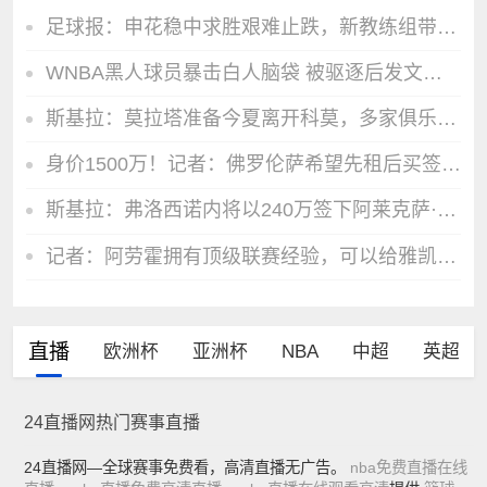
足球报：申花稳中求胜艰难止跌，新教练组带给球队不同调整
WNBA黑人球员暴击白人脑袋 被驱逐后发文：白人有特权！
斯基拉：莫拉塔准备今夏离开科莫，多家俱乐部对他感兴趣
身价1500万！记者：佛罗伦萨希望先租后买签下马特奥·佩莱格里诺
斯基拉：弗洛西诺内将以240万签下阿莱克萨·特尔季奇，将签约4年
记者：阿劳霍拥有顶级联赛经验，可以给雅凯、莱奥尼充足适应时间
直播
欧洲杯
亚洲杯
NBA
中超
英超
24直播网热门赛事直播
24直播网—全球赛事免费看，高清直播无广告。
nba免费直播在线