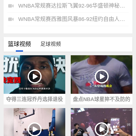
WNBA常规赛达拉斯飞翼92-96华盛顿神秘人全场集锦
WNBA常规赛西雅图风暴86-92纽约自由人全场集锦
篮球视频
足球视频
夺得三连冠乔丹选择退役
盘点NBA球星猝不及防的
随后史上规格最高退役仪
退役！保罗被遣返波什病
式就此诞生
退罗伊伤病！