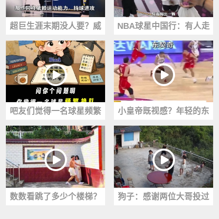
超巨生涯末期没人要？威
NBA球星中国行：有人走
少并非孤例！AI麦迪甜瓜
过场全程冷脸，有人掏真
都走过这路！
心融成一片！
吧友们觉得一名球星频繁
小皇帝既视感？年轻的东
换队 会不会影响他的声
契奇与现在截然相反的风
誉？
格 你更喜欢哪款
数数看跳了多少个楼梯？
狗子：感谢两位大哥投过
这哥们的膝盖跟着他真是
来的篮球！既然让我加餐