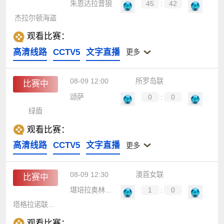
朱恩达拉普狼
45
:
42
杰拉尔顿海盗
观看比赛：
高清线路
CCTV5
文字直播
更多
08-09 12:00
所罗岛联
比赛中
颂萨
0
:
0
绿盾
观看比赛：
高清线路
CCTV5
文字直播
更多
08-09 12:30
澳首女联
比赛中
堪培拉奥林匹克女足
1
:
0
塔格拉诺联女足
观看比赛：