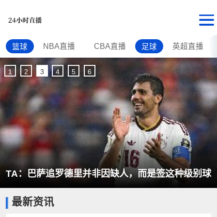
NBA直播
CBA直播
英超直播
篮球
足球
1
2
3
4
5
6
TA：巴萨追罗德里并非因缺人，而是签这种级别球
最新资讯
员的机会实属罕见