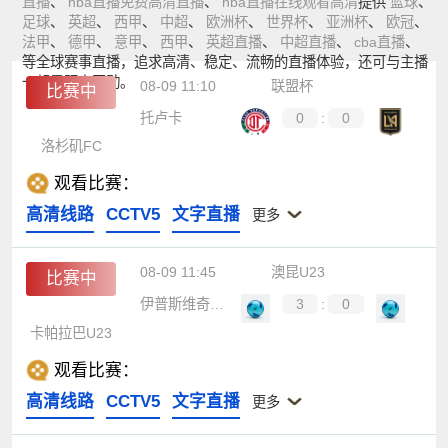
直播
、
nba直播免费高清直播
、
nba直播在线观看高清
提供
篮球
、
足球
、
英超
、
西甲
、
中超
、
欧洲杯
、
世界杯
、
亚洲杯
、
欧冠
、
法甲
、
德甲
、
意甲
、
西甲
、
英超直播
、
中超直播
、
cba直播
、
等全球赛事直播，追求高清、稳定、流畅的直播体验，还可与主播
一起零距离互动。
08-09 11:10
联盟杯
比赛中
托卢卡
0
:
0
洛杉矶FC
观看比赛：
高清线路
CCTV5
文字直播
更多
08-09 11:45
澳昆U23
比赛中
伊普斯维奇FC U23
3
:
0
卡帕拉巴U23
观看比赛：
高清线路
CCTV5
文字直播
更多