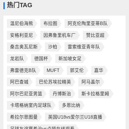
热门TAG
老遭罪了
就不客气了
温尼伯海熊
布拉图
阿克伦陶里亚蒂B队
安格利亚尼
因弗鲁里机车厂
赞比亚超
桑吉奥瓦尼斯
沙柏
雷索维亚青年队
龙岩队
德国杯
新加坡女足
弗雷德克B队
MUFT
郭艾伦
嘉华
阿巴查城
巴伦苏埃拉精英
阿马盖尔
阿尔巴尼亚男篮
丹博斯治
斯卡拉格里姆
卡塔格纳室内足球队
多恩比纳
希拉尔恩图曼
英国U18vs爱尔兰U18直播
足球友谊赛希治vs卢顿在线观看