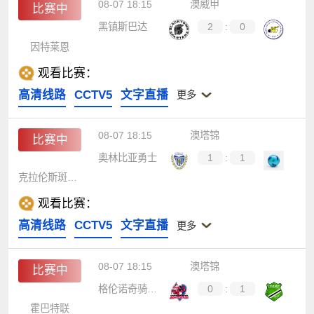
08-07 18:15
澳威甲
比赛中
黑镇斯巴达
2
:
0
因特莱恩
观看比赛：
高清线路
CCTV5
文字直播
更多
08-07 18:15
澳塔锦
比赛中
奥林比亚勇士
1
:
1
克拉伦斯斑马后备队
观看比赛：
高清线路
CCTV5
文字直播
更多
08-07 18:15
澳塔锦
比赛中
格伦诺奇骑士后备队
0
:
1
霍巴特联