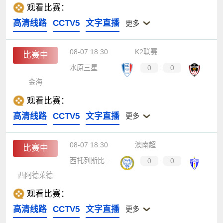
观看比赛：
高清线路
CCTV5
文字直播
更多
08-07 18:30
K2联赛
比赛中
水原三星
0
:
0
金海
观看比赛：
高清线路
CCTV5
文字直播
更多
08-07 18:30
澳南超
比赛中
西托列斯比卡拉
0
:
0
西阿德莱德
观看比赛：
高清线路
CCTV5
文字直播
更多