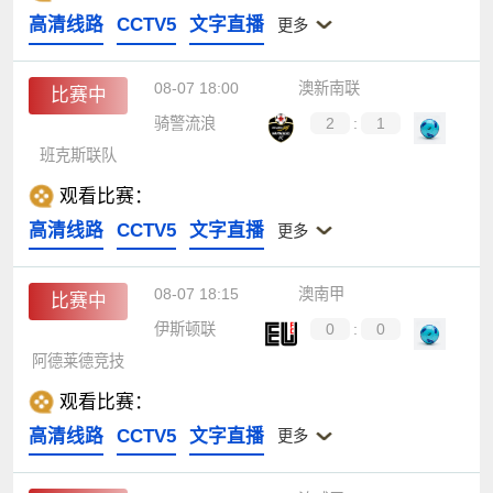
高清线路
CCTV5
文字直播
更多
08-07 18:00
澳新南联
比赛中
骑警流浪
2
:
1
班克斯联队
观看比赛：
高清线路
CCTV5
文字直播
更多
08-07 18:15
澳南甲
比赛中
伊斯顿联
0
:
0
阿德莱德竞技
观看比赛：
高清线路
CCTV5
文字直播
更多