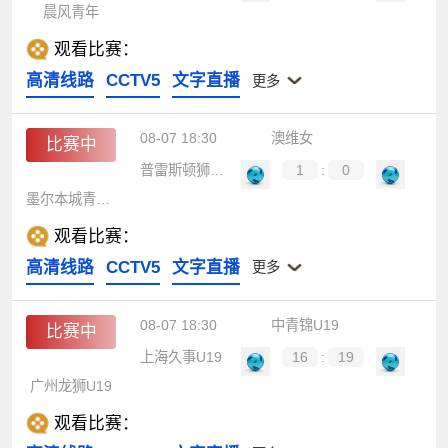
晨风青年
观看比赛：
高清线路
CCTV5
文字直播
更多
08-07 18:30
澳维女
比赛中
普雷斯顿狮队女足
1
:
0
墨尔本城青年女足
观看比赛：
高清线路
CCTV5
文字直播
更多
08-07 18:30
中青锦U19
比赛中
上海久事U19
16
:
19
广州龙狮U19
观看比赛：