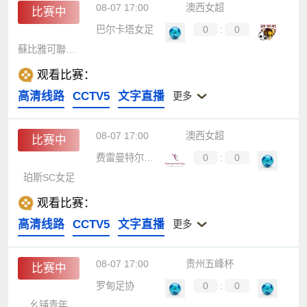
08-07 17:00
澳西女超
比赛中
巴尔卡塔女足
0
:
0
蘇比雅可聯女足
观看比赛：
高清线路
CCTV5
文字直播
更多
08-07 17:00
澳西女超
比赛中
费雷曼特尔市女足
0
:
0
珀斯SC女足
观看比赛：
高清线路
CCTV5
文字直播
更多
08-07 17:00
贵州五峰杯
比赛中
罗甸足协
0
:
0
幺铺青年