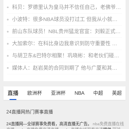
科贝：罗德里认为皇马并不信任自己，老佛爷对他选择巴萨非常不满
小波特：很多NBA球员没打过工 但我从小就卖刨冰
前山东队球员！NBL贵州猛龙官宣：刘毅正式加盟贵州猛龙
大加索尔：在科比身边我意识到防守重要性 我也能更多投入防守端
与胡卫东&巴特尔相聚！巩晓彬：和老伙们碰上面 内心充满了喜悦
媒体人：赵岩昊的合同到期了 他与广厦和其他球队在商讨中
直播
欧洲杯
亚洲杯
NBA
中超
英超
24直播网热门赛事直播
24直播网—全球赛事免费看，高清直播无广告。
nba免费直播在线