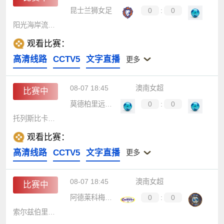
昆士兰狮女足
0
:
0
阳光海岸流浪女足
观看比赛：
高清线路
CCTV5
文字直播
更多
08-07 18:45
澳南女超
比赛中
莫德柏里远望女足
0
:
0
托列斯比卡拉女足
观看比赛：
高清线路
CCTV5
文字直播
更多
08-07 18:45
澳南女超
比赛中
阿德莱科梅兹女足
0
:
0
索尔兹伯里女足