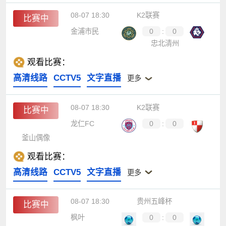
08-07 18:30
K2联赛
比赛中
金浦市民
0
:
0
忠北清州
观看比赛：
高清线路
CCTV5
文字直播
更多
08-07 18:30
K2联赛
比赛中
龙仁FC
0
:
0
釜山偶像
观看比赛：
高清线路
CCTV5
文字直播
更多
08-07 18:30
贵州五峰杯
比赛中
枫叶
0
:
0