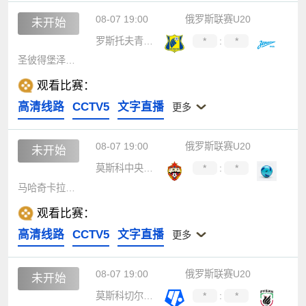
08-07 19:00
俄罗斯联赛U20
未开始
罗斯托夫青年队
*
:
*
圣彼得堡泽尼特青年队
观看比赛：
高清线路
CCTV5
文字直播
更多
08-07 19:00
俄罗斯联赛U20
未开始
莫斯科中央陆军青年队
*
:
*
马哈奇卡拉青年队
观看比赛：
高清线路
CCTV5
文字直播
更多
08-07 19:00
俄罗斯联赛U20
未开始
莫斯科切尔塔诺沃青年队
*
:
*