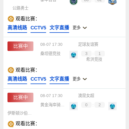
公路勇士
观看比赛：
高清线路
CCTV5
文字直播
更多
08-07 17:30
足球友谊赛
比赛中
桑坦德竞技
3
:
1
希洪竞技
观看比赛：
高清线路
CCTV5
文字直播
更多
08-07 17:30
澳昆女超
比赛中
黄金海岸骑士女足
0
:
2
伊斯顿沙伯女足
观看比赛：