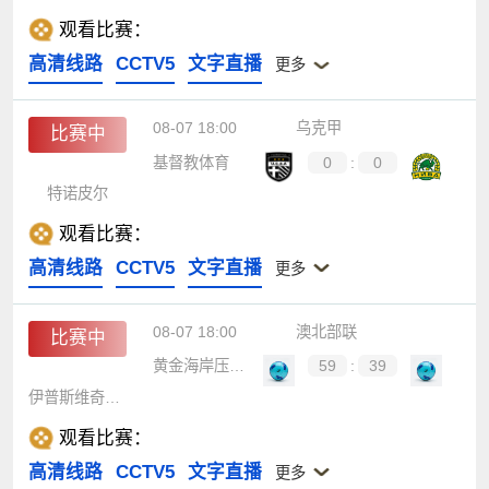
观看比赛：
高清线路
CCTV5
文字直播
更多
08-07 18:00
乌克甲
比赛中
基督教体育
0
:
0
特诺皮尔
观看比赛：
高清线路
CCTV5
文字直播
更多
08-07 18:00
澳北部联
比赛中
黄金海岸压路机
59
:
39
伊普斯维奇部队
观看比赛：
高清线路
CCTV5
文字直播
更多