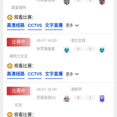
普雷福特
观看比赛：
高清线路
CCTV5
文字直播
更多
08-07 18:00
澳北女超
比赛中
布罗德美度兰女足
0
:
0
梅特兰女足
观看比赛：
高清线路
CCTV5
文字直播
更多
08-07 18:00
澳南甲
比赛中
阿德莱德SC
0
:
1
扣夫
观看比赛：