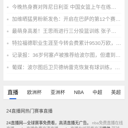
今晚热身赛对阵尼日利亚 中国女篮上午在练习移动中接球投三分
加维晒猛男粉新发色：开启在巴萨的第12个赛季，充满渴望和动力！
最萌身高差！王思雨进行三分投篮训练 张子宇进行防守干扰
特拉福德职业生涯至今转会费累计9530万欧，创造门将历史纪录
记录报：36岁何塞卢被推荐给波尔图，但遭到波尔图管理层拒绝
葡媒：波尔图后卫贝德纳雷克恢复有球训练，有望赶上葡超赛季首战
直播
欧洲杯
亚洲杯
NBA
中超
英超
24直播网热门赛事直播
24直播网—全球赛事免费看，高清直播无广告。
nba免费直播在线