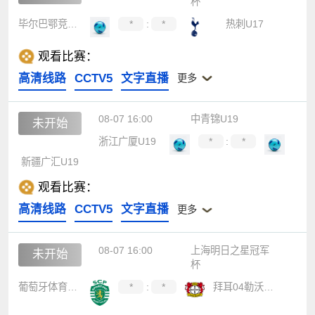
杯
毕尔巴鄂竞技U17
*
:
*
热刺U17
观看比赛：
高清线路
CCTV5
文字直播
更多
08-07 16:00
中青锦U19
未开始
浙江广厦U19
*
:
*
新疆广汇U19
观看比赛：
高清线路
CCTV5
文字直播
更多
08-07 16:00
上海明日之星冠军
未开始
杯
葡萄牙体育U17
*
:
*
拜耳04勒沃库森U17