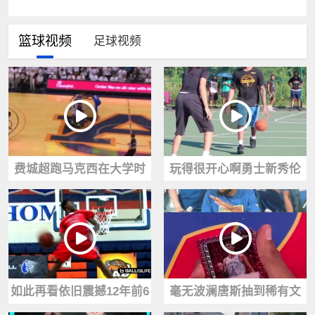
篮球视频
足球视频
费城超跑马克西在大学时
玩得很开心啊勇士新秀伦
就已经是个狠角色了！
德博格回到儿时打球的公
园一顿乱杀~
如此再看依旧震撼12年前6
毫无波澜唐斯抽到稀有文