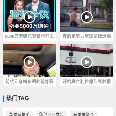
尺2寸奎·帕克的炸扣引爆全
班亚马签名球星卡，示意
网！
大家冷静
5000万索赔东契奇与前未
真的是努力型球员球迷偶
婚妻纠纷再起！后者先撤
遇魔仙哥麦凯恩刚冒雨跑
诉再起诉
完步！
前状元夸梅布朗此前炸裂
开始磨合利拉德与克林根
言论：东契奇是湖人队史
练习挡拆配合！期待新赛
热门TAG
最佳，超越詹姆斯
季！
莫里斯精英
华伦西亚女足
马里体育会