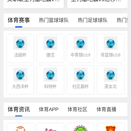
体育赛事
热门篮球球队
热门足球球队
热门
法超杯
捷戊
中青锦U19
非篮锦U18
大西洋杯
科特杯
社区盾杯
英女北
体育资讯
体育APP
体育社区
体育直播