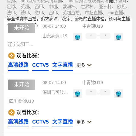
直播
、
nba直播免费高清直播
、
nba直播在线观看高清
提供
篮球
、
足球
、
英超
、
西甲
、
中超
、
欧洲杯
、
世界杯
、
亚洲杯
、
欧冠
、
法甲
、
德甲
、
意甲
、
西甲
、
英超直播
、
中超直播
、
cba直播
、
等全球赛事直播，追求高清、稳定、流畅的直播体验，还可与主播
一起零距离互动。
08-07 14:00
中青锦U19
未开始
山东高速U19
*
:
*
辽宁沈阳三生U19
观看比赛：
高清线路
CCTV5
文字直播
更多
08-07 14:00
中青锦U19
未开始
深圳马可波罗U19
*
:
*
四川金强U19
观看比赛：
高清线路
CCTV5
文字直播
更多