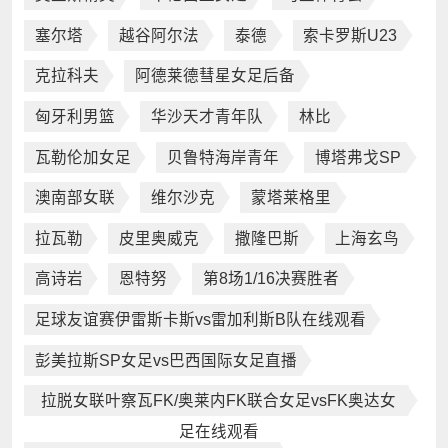
塞尔塔
越谷阿尔法
泰德
索卡罗斯U23
克拉科夫
阿德莱德彗星女足后备
匈牙利男篮
华沙天才青年队
林比
瓦勒伦加女足
贝鲁特海岸青年
博塔弗戈SP
澳南部女联
维尔沙克
蒙塔莱格里
拉瓦勒
皮里奥威克
撒隆巴斯
上海玄鸟
高诗岩
恩特努
第8场1/16决赛胜者
足球友谊赛伊雷斯卡斯vs雷加利斯B队在线观看
彭美拉斯SP女足vs巴西国际女足直播
拉脱女联叶察瓦FK/奥莱内FK联合女足vsFK奥达女
足在线观看