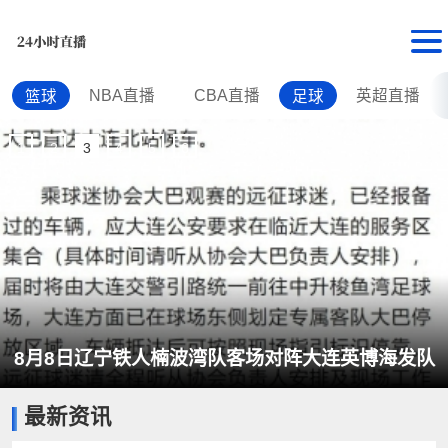
NBA直播
CBA直播
英超直播
篮球
足球
1
2
3
4
5
6
8月8日辽宁铁人楠波湾队客场对阵大连英博海发队
最新资讯
远征军观赛须知