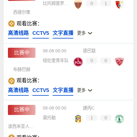
比托姆普罗尼亚
0
:
1
西德尔策
观看比赛：
高清线路
CCTV5
文字直播
更多
08-08 00:00
德巴联
比赛中
纽伦堡青年队
0
:
0
布赫巴赫
观看比赛：
高清线路
CCTV5
文字直播
更多
08-08 00:00
捷丙C
比赛中
莫托勒
1
:
0
波西米亚人1905 B队