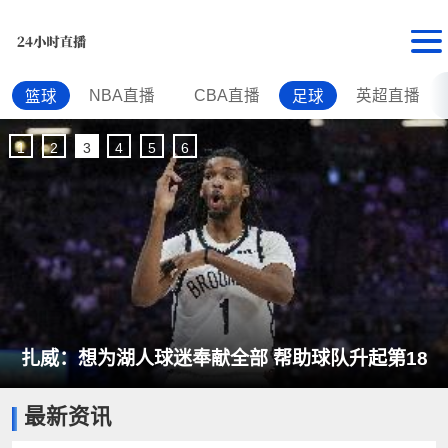
NBA直播
CBA直播
英超直播
篮球
足球
1
2
3
4
5
6
扎威：想为湖人球迷奉献全部 帮助球队升起第18
最新资讯
面冠军旗帜