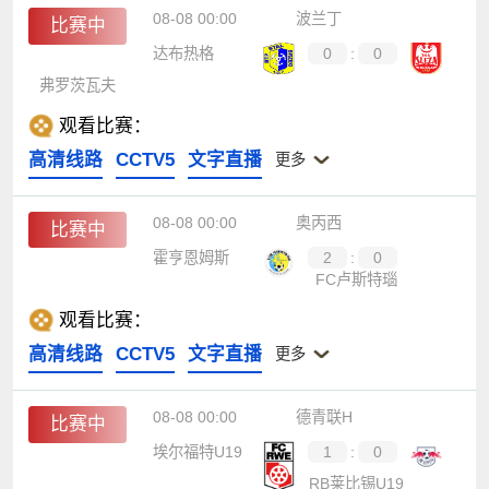
08-08 00:00
波兰丁
比赛中
达布热格
0
:
0
弗罗茨瓦夫
观看比赛：
高清线路
CCTV5
文字直播
更多
08-08 00:00
奥丙西
比赛中
霍亨恩姆斯
2
:
0
FC卢斯特瑙
观看比赛：
高清线路
CCTV5
文字直播
更多
08-08 00:00
德青联H
比赛中
埃尔福特U19
1
:
0
RB莱比锡U19