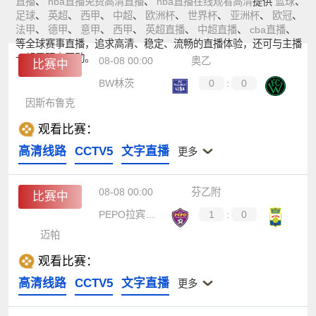
直播
、
nba直播免费高清直播
、
nba直播在线观看高清
提供
篮球
、
足球
、
英超
、
西甲
、
中超
、
欧洲杯
、
世界杯
、
亚洲杯
、
欧冠
、
法甲
、
德甲
、
意甲
、
西甲
、
英超直播
、
中超直播
、
cba直播
、
等全球赛事直播，追求高清、稳定、流畅的直播体验，还可与主播
一起零距离互动。
08-08 00:00
奥乙
比赛中
BW林茨
0
:
0
因斯布鲁克
观看比赛：
高清线路
CCTV5
文字直播
更多
08-08 00:00
芬乙附
比赛中
PEPO拉宾兰塔
1
:
0
迈帕
观看比赛：
高清线路
CCTV5
文字直播
更多