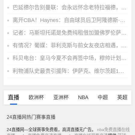
巴延德尔告别曼联：会永远怀念老特拉福德，我的心与你们同在
离开CBA！Haynes：自由球员后卫阿隆德斯·威廉姆斯签约奇才
记者：马斯坦托诺是免费纯租借加盟佛罗伦萨，后者承担全额薪水
有情况？葡媒：菲利克斯与前女友夜店相遇，交谈后社媒再次互关
科贝电台：皇马今夏不会再签中场，穆帅计划让B席踢主力
利物浦队史最贵引援阵：伊萨克、维尔茨超1亿欧、纳比·凯塔在列
直播
欧洲杯
亚洲杯
NBA
中超
英超
24直播网热门赛事直播
24直播网—全球赛事免费看，高清直播无广告。
nba免费直播在线