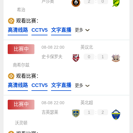
卢莎奥
2
:
0
希治
观看比赛：
高清线路
CCTV5
文字直播
更多
08-08 22:00
英议北
比赛中
史卡保罗夫
0
:
1
南希尔兹
观看比赛：
高清线路
CCTV5
文字直播
更多
08-08 22:00
英北超
比赛中
吉英瑟莱
1
:
2
沃灵顿