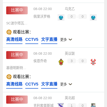
08-08 22:00
乌克乙
比赛中
佩里沃罗格
0
:
0
SC波尔塔瓦B队
观看比赛：
高清线路
CCTV5
文字直播
更多
08-08 22:00
英议联
比赛中
侯恩乔奇
3
:
0
基德明斯特鹞鹰
观看比赛：
高清线路
CCTV5
文字直播
更多
08-08 22:00
英北超
比赛中
克利索普斯城
1
:
0