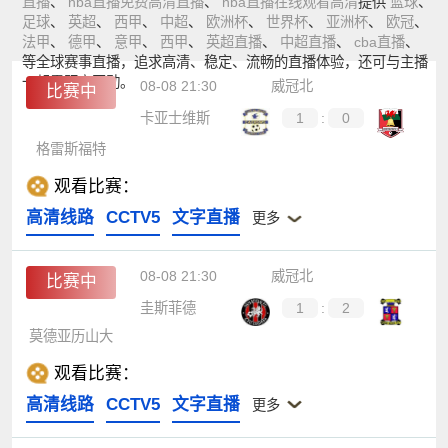
直播
、
nba直播免费高清直播
、
nba直播在线观看高清
提供
篮球
、
足球
、
英超
、
西甲
、
中超
、
欧洲杯
、
世界杯
、
亚洲杯
、
欧冠
、
法甲
、
德甲
、
意甲
、
西甲
、
英超直播
、
中超直播
、
cba直播
、
等全球赛事直播，追求高清、稳定、流畅的直播体验，还可与主播
一起零距离互动。
08-08 21:30
威冠北
比赛中
卡亚士维斯
1
:
0
格雷斯福特
观看比赛：
高清线路
CCTV5
文字直播
更多
08-08 21:30
威冠北
比赛中
圭斯菲德
1
:
2
莫德亚历山大
观看比赛：
高清线路
CCTV5
文字直播
更多