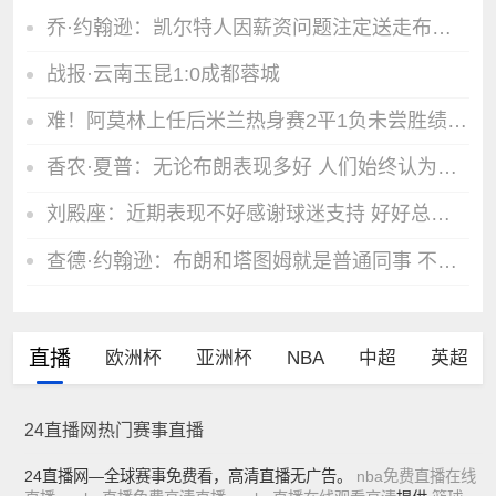
乔·约翰逊：凯尔特人因薪资问题注定送走布朗 塔图姆求情也没用
战报·云南玉昆1:0成都蓉城
难！阿莫林上任后米兰热身赛2平1负未尝胜绩，下场遭遇曼联
香农·夏普：无论布朗表现多好 人们始终认为塔图姆比他强
刘殿座：近期表现不好感谢球迷支持 好好总结希望能尽快脱离低谷
查德·约翰逊：布朗和塔图姆就是普通同事 不是朋友没交流也正常
直播
欧洲杯
亚洲杯
NBA
中超
英超
24直播网热门赛事直播
24直播网—全球赛事免费看，高清直播无广告。
nba免费直播在线