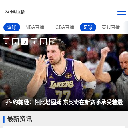
NBA直播
CBA直播
英超直播
篮球
足球
1
2
3
4
5
6
乔·约翰逊：相比塔图姆 东契奇在新赛季承受着最
最新资讯
大的压力